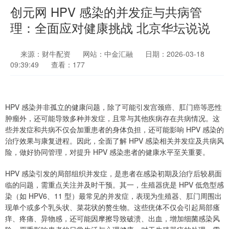
创元网 HPV 感染的并发症与共病管
理：全面应对健康挑战 北京华坛说说
来源：财牛配资
网站：中金汇融
日期：2026-03-18
09:39:49
查看：177
HPV 感染并非孤立的健康问题，除了可能引发宫颈癌、肛门癌等恶性
肿瘤外，还可能导致多种并发症，且常与其他疾病存在共病情况。这
些并发症和共病不仅会加重患者的身体负担，还可能影响 HPV 感染的
治疗效果与康复进程。因此，全面了解 HPV 感染相关并发症及共病风
险，做好协同管理，对提升 HPV 感染患者的健康水平至关重要。
HPV 感染引发的局部组织并发症，是患者在感染初期及治疗后较易面
临的问题，需重点关注并及时干预。其一，生殖器疣是 HPV 低危型感
染（如 HPV6、11 型）最常见的并发症，表现为生殖器、肛门周围出
现单个或多个乳头状、菜花状的赘生物。这些疣体不仅会引起局部瘙
痒、疼痛、异物感，还可能因摩擦导致破溃、出血，增加细菌感染风