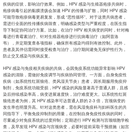
疾病的症状，影响治疗效果。例如，HPV 感染与生殖器疱疹共病时，
疱疹病毒引起的黏膜溃疡会加速 HPV 的传播与扩散，同时 HPV 感染
可能导致疱疹病毒更易复发，形成 “恶性循环”。对于这类共病患者，
需进行全面的性传播疾病筛查，明确感染类型与严重程度，在医生指
导下制定协同治疗方案。比如，在治疗 HPV 相关病变的同时，针对梅
毒进行青霉素治疗、针对生殖器疱疹进行抗病毒治疗（如阿昔洛
韦），并定期复查各项指标，确保所有感染均得到有效控制。此外，
患者及其伴侣需同时接受检查与治疗，治疗期间避免无保护性行为，
防止交叉感染与疾病反复。
HPV 感染与免疫相关疾病的共病，会因免疫系统功能异常影响 HPV
感染的清除，需做好免疫调节与疾病协同管理。一方面，自身免疫性
疾病（如系统性红斑狼疮、类风湿关节炎）患者，因长期服用免疫抑
制剂，免疫系统功能受损，HPV 感染的风险显著高于普通人群，且感
染后持续感染率高，病变进展速度快，治疗难度更大。以系统性红斑
狼疮患者为例，其 HPV 感染率可达普通人群的 2-3 倍，宫颈病变的
发生率也明显升高。针对这类患者，需在风湿免疫科与妇科医生的共
同指导下，平衡免疫抑制剂的用量，在控制自身免疫性疾病的同时，
尽量减少对免疫系统的过度抑制；定期进行 HPV 检测与宫颈细胞学检
查，及早发现 HPV 感染与宫颈病变，必要时提前采取干预措施（如宫