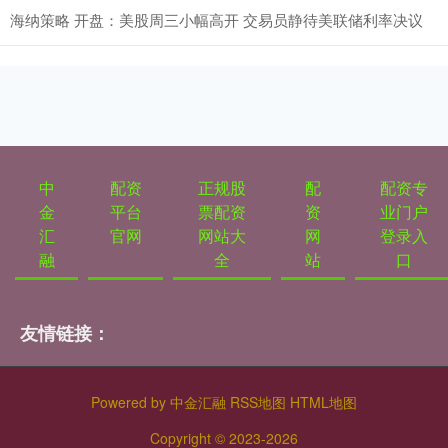
海纳策略 开盘：美股周三小幅高开 交易员静待美联储利率决议
中
配资
正规股
配
配资专
金
平台
票配资
资
业门户
汇
官网
网站大
网
登录入
融
全
站
口
友情链接：
Powered by
中金汇融
RSS地图
HTML地图
Copyright
© 2023-2026