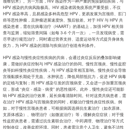
颈锥切术）。另一方面，HIV 感染作为一种严重的免疫缺陷疾病，与
HPV 感染的共病风险极高。HIV 感染者因免疫系统严重受损，不仅
HPV 感染率高，且易感染多种高危型 HPV，更易发展为宫颈癌、肛门
癌等恶性肿瘤，且肿瘤进展速度快、预后较差。对于 HIV 与 HPV 共
感染患者，需在抗病毒治疗（HAART）的基础上，加强 HPV 相关筛
查与监测，缩短筛查间隔（如每 3-6 个月一次），一旦发现病变，需
尽早进行规范治疗，同时通过营养支持、适度运动等方式提升身体免
疫力，为 HPV 感染的清除与疾病治疗创造有利条件。
HPV 感染与慢性炎症性疾病的共病，会通过炎症反应的叠加影响健
康，需做好炎症控制与 HPV 感染治疗的协同。慢性宫颈炎、慢性盆腔
炎等妇科慢性炎症性疾病，与 HPV 感染常相互影响。慢性炎症会导致
宫颈黏膜长期处于充血、水肿状态，降低局部抵抗力，促进 HPV 病毒
的定植与复制；而 HPV 感染引发的宫颈病变，又会进一步加重宫颈炎
症，形成 “炎症 - 感染 - 病变” 的恶性循环。此外，慢性炎症还可能影
响 HPV 感染的治疗效果，延长病毒清除时间。针对这类共病患者，需
在治疗 HPV 感染与宫颈病变的同时，积极治疗慢性炎症性疾病。例
如，对于慢性宫颈炎患者，可根据病因选择抗生素治疗（如衣原体、
支原体感染）、物理治疗（如微波治疗）等，缓解炎症症状；对于慢
性盆腔炎患者，需通过抗生素联合治疗、中药调理、物理治疗等方式
控制炎症，改善盆腔环境。同时，患者需注意个人卫生，避免不洁性