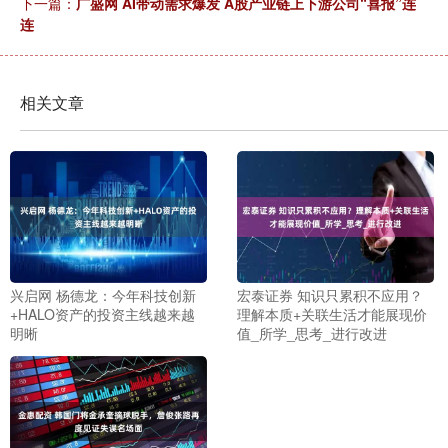
下一篇：
广盛网 AI带动需求爆发 A股产业链上下游公司“喜报”连
连
相关文章
兴启网 杨德龙：今年科技创新
宏泰证券 知识只累积不应用？
+HALO资产的投资主线越来越
理解本质+关联生活才能展现价
明晰
值_所学_思考_进行改进