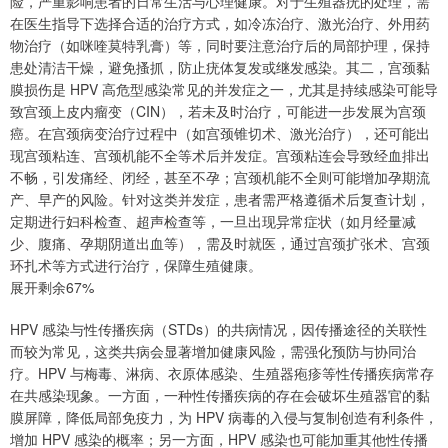
险，严重影响患者的日常生活与心理健康。对于生殖器疣的处理，需
在医生指导下选择合适的治疗方式，如冷冻治疗、激光治疗、外用药
物治疗（如咪喹莫特乳膏）等，同时要注意治疗后的局部护理，保持
患处清洁干燥，避免搔抓，防止疣体复发或继发感染。其二，宫颈黏
膜损伤是 HPV 高危型感染常见的并发症之一，尤其是持续感染可能导
致宫颈上皮内瘤变（CIN），若未及时治疗，可能进一步发展为宫颈
癌。在宫颈病变治疗过程中（如宫颈锥切术、激光治疗），还可能出
现宫颈粘连、宫颈机能不全等术后并发症。宫颈粘连会导致经血排出
不畅，引发痛经、闭经，甚至不孕；宫颈机能不全则可能增加孕期流
产、早产的风险。针对这类并发症，患者需严格遵循术后复查计划，
定期进行妇科检查、超声检查等，一旦出现异常症状（如月经量减
少、腹痛、孕期阴道出血等），需及时就医，通过宫颈扩张术、宫颈
环扎术等方式进行治疗，保障生殖健康。
展开剩余67%
HPV 感染与性传播疾病（STDs）的共病情况，因传播途径的关联性
而较为常见，这类共病会显著增加健康风险，需强化预防与协同治
疗。HPV 与梅毒、淋病、衣原体感染、生殖器疱疹等性传播疾病常存
在共感染现象。一方面，一种性传播疾病的存在会破坏生殖器官的黏
膜屏障，降低局部免疫力，为 HPV 病毒的入侵与复制创造有利条件，
增加 HPV 感染的概率；另一方面，HPV 感染也可能加重其他性传播