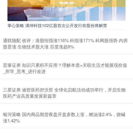
掌心策略 满坤科技102亿股首次公开发行前股份将解禁
通联随配 收评：港股恒指涨116% 科指涨171% 科网股强势 内房
股普涨 生物技术股大涨 百度涨超8%
宏泰证券 知识只累积不应用？理解本质+关联生活才能展现价值
_所学_思考_进行改进
三星证券 迪哲医药舒沃哲 全球化启航活动成功举行，开启生物
医药产业高质量发展新篇章
银河策略 国内商品期货夜盘开盘多数上涨，燃油涨2.4%，烧碱
涨1.42%