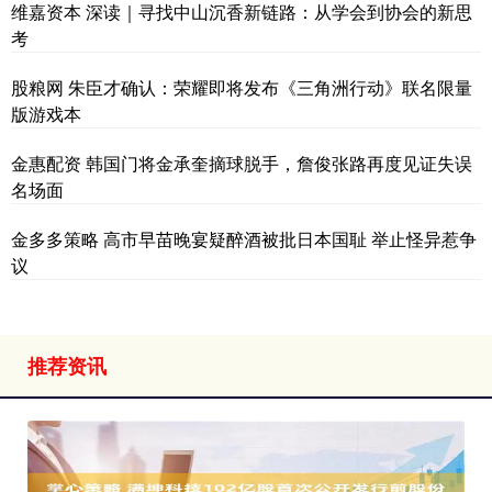
维嘉资本 深读｜寻找中山沉香新链路：从学会到协会的新思
考
股粮网 朱臣才确认：荣耀即将发布《三角洲行动》联名限量
版游戏本
金惠配资 韩国门将金承奎摘球脱手，詹俊张路再度见证失误
名场面
金多多策略 高市早苗晚宴疑醉酒被批日本国耻 举止怪异惹争
议
推荐资讯