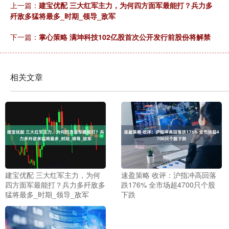
上一篇：
建宝优配 三大红军主力，为何四方面军最能打？兵力多
歼敌多猛将最多_时期_领导_敌军
下一篇：
掌心策略 满坤科技102亿股首次公开发行前股份将解禁
相关文章
建宝优配 三大红军主力，为何
速盈策略 收评：沪指冲高回落
四方面军最能打？兵力多歼敌多
跌176% 全市场超4700只个股
猛将最多_时期_领导_敌军
下跌