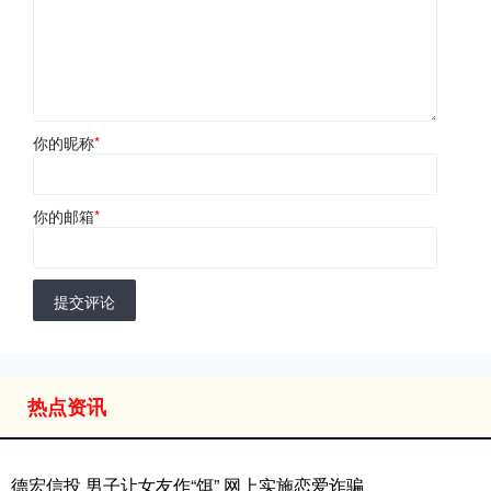
你的昵称
*
你的邮箱
*
提交评论
热点资讯
德宏信投 男子让女友作“饵” 网上实施恋爱诈骗