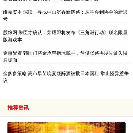
维嘉资本 深读｜寻找中山沉香新链路：从学会到协会的新思
考
股粮网 朱臣才确认：荣耀即将发布《三角洲行动》联名限量
版游戏本
金惠配资 韩国门将金承奎摘球脱手，詹俊张路再度见证失误
名场面
金多多策略 高市早苗晚宴疑醉酒被批日本国耻 举止怪异惹争
议
推荐资讯