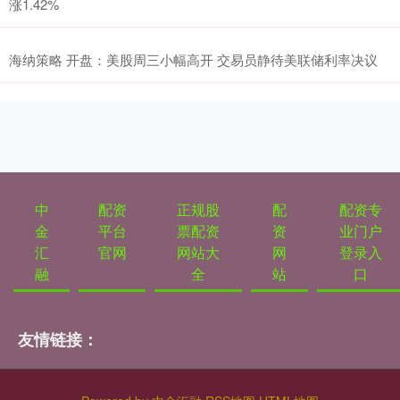
涨1.42%
海纳策略 开盘：美股周三小幅高开 交易员静待美联储利率决议
中
配资
正规股
配
配资专
金
平台
票配资
资
业门户
汇
官网
网站大
网
登录入
融
全
站
口
友情链接：