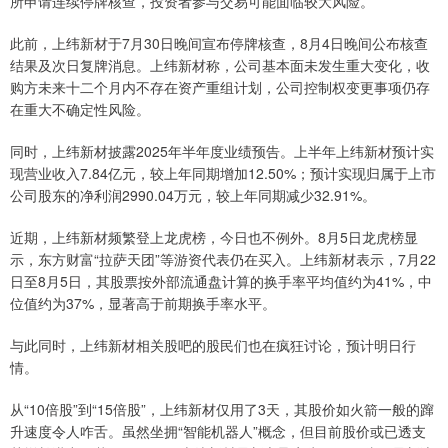
所申请连续停牌核查，投资者参与交易可能面临较大风险。
此前，上纬新材于7月30日晚间宣布停牌核查，8月4日晚间公布核查
结果及次日复牌消息。上纬新材称，公司基本面未发生重大变化，收
购方未来十二个月内不存在资产重组计划，公司控制权变更事项仍存
在重大不确定性风险。
同时，上纬新材披露2025年半年度业绩预告。上半年上纬新材预计实
现营业收入7.84亿元，较上年同期增加12.50%；预计实现归属于上市
公司股东的净利润2990.04万元，较上年同期减少32.91%。
近期，上纬新材频繁登上龙虎榜，今日也不例外。8月5日龙虎榜显
示，东方财富“拉萨天团”等游资代表仍在买入。上纬新材表示，7月22
日至8月5日，其股票按外部流通盘计算的换手率平均值约为41%，中
位值约为37%，显著高于前期换手率水平。
与此同时，上纬新材相关股吧的股民们也在疯狂讨论，预计明日行
情。
从“10倍股”到“15倍股”，上纬新材仅用了3天，其股价如火箭一般的蹿
升速度令人咋舌。虽然坐拥“智能机器人”概念，但目前股价或已透支