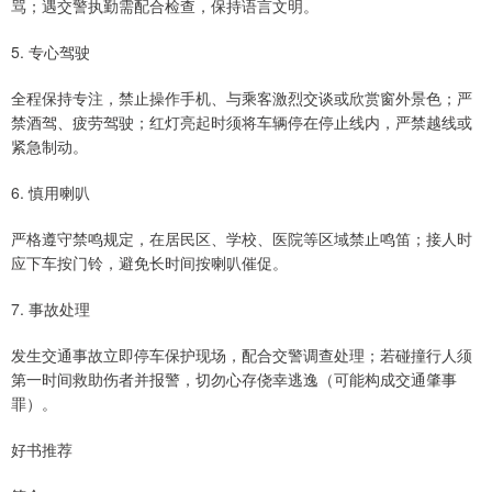
骂；遇交警执勤需配合检查，保持语言文明。
5. 专心驾驶
全程保持专注，禁止操作手机、与乘客激烈交谈或欣赏窗外景色；严
禁酒驾、疲劳驾驶；红灯亮起时须将车辆停在停止线内，严禁越线或
紧急制动。
6. 慎用喇叭
严格遵守禁鸣规定，在居民区、学校、医院等区域禁止鸣笛；接人时
应下车按门铃，避免长时间按喇叭催促。
7. 事故处理
发生交通事故立即停车保护现场，配合交警调查处理；若碰撞行人须
第一时间救助伤者并报警，切勿心存侥幸逃逸（可能构成交通肇事
罪）。
好书推荐