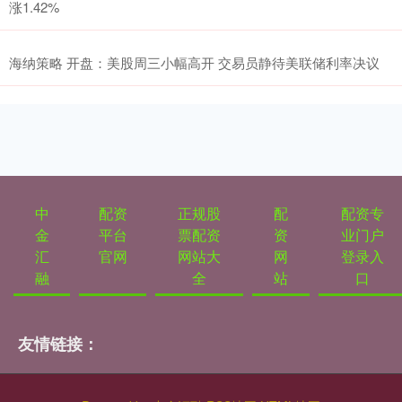
涨1.42%
海纳策略 开盘：美股周三小幅高开 交易员静待美联储利率决议
中
配资
正规股
配
配资专
金
平台
票配资
资
业门户
汇
官网
网站大
网
登录入
融
全
站
口
友情链接：