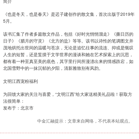
简介
《也是冬天，也是春天》是迟子建创作的散文集，首次出版于2019年
5月。
该书汇集了作者多篇散文作品，包括《好时光悄悄溜走》《撕日历的
日子》《腊月的守灵》《北方的盐》等等。该书以诗性的笔调图文并
茂地烘托出世间的温暖与苍凉，无论是追忆往事的流连、抑或是慨叹
人生的短暂，还是踅摸于文学世界的漫谈和她在艺术探索上的沉思，
都有着一种至真至美的底色，其字里行间所漫漶出来的情感跌宕，如
北国雪野中的一抹沉郁的夕阳，清新雅致别有风韵。
文明江西宠粉福利
为回馈大家的关注与喜爱，“文明江西”给大家送精美礼品啦！获取方
法很简单：
发布于：北京市
中金汇融提示：文章来自网络，不代表本站观点。