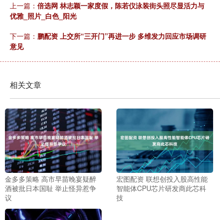
上一篇：
倍选网 林志颖一家度假，陈若仪泳装街头照尽显活力与
优雅_照片_白色_阳光
下一篇：
鹏配资 上交所“三开门”再进一步 多维发力回应市场调研
意见
相关文章
金多多策略 高市早苗晚宴疑醉
宏图配资 联想创投入股高性能
酒被批日本国耻 举止怪异惹争
智能体CPU芯片研发商此芯科
议
技