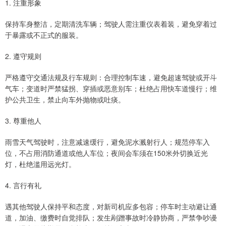
1. 注重形象
保持车身整洁，定期清洗车辆；驾驶人需注重仪表着装，避免穿着过
于暴露或不正式的服装。
2. 遵守规则
严格遵守交通法规及行车规则：合理控制车速，避免超速驾驶或开斗
气车；变道时严禁猛拐、穿插或恶意别车；杜绝占用快车道慢行；维
护公共卫生，禁止向车外抛物或吐痰。
3. 尊重他人
雨雪天气驾驶时，注意减速缓行，避免泥水溅射行人；规范停车入
位，不占用消防通道或他人车位；夜间会车须在150米外切换近光
灯，杜绝滥用远光灯。
4. 言行有礼
遇其他驾驶人保持平和态度，对新司机应多包容；停车时主动避让通
道，加油、缴费时自觉排队；发生剐蹭事故时冷静协商，严禁争吵谩