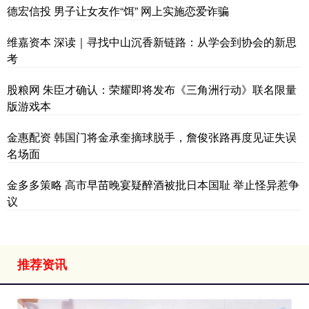
德宏信投 男子让女友作“饵” 网上实施恋爱诈骗
维嘉资本 深读｜寻找中山沉香新链路：从学会到协会的新思
考
股粮网 朱臣才确认：荣耀即将发布《三角洲行动》联名限量
版游戏本
金惠配资 韩国门将金承奎摘球脱手，詹俊张路再度见证失误
名场面
金多多策略 高市早苗晚宴疑醉酒被批日本国耻 举止怪异惹争
议
推荐资讯