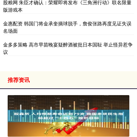
股粮网 朱臣才确认：荣耀即将发布《三角洲行动》联名限量
版游戏本
金惠配资 韩国门将金承奎摘球脱手，詹俊张路再度见证失误
名场面
金多多策略 高市早苗晚宴疑醉酒被批日本国耻 举止怪异惹争
议
推荐资讯