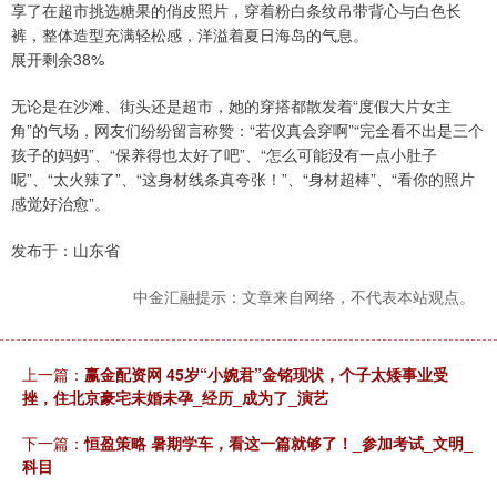
享了在超市挑选糖果的俏皮照片，穿着粉白条纹吊带背心与白色长
裤，整体造型充满轻松感，洋溢着夏日海岛的气息。
展开剩余38%
无论是在沙滩、街头还是超市，她的穿搭都散发着“度假大片女主
角”的气场，网友们纷纷留言称赞：“若仪真会穿啊”“完全看不出是三个
孩子的妈妈”、“保养得也太好了吧”、“怎么可能没有一点小肚子
呢”、“太火辣了”、“这身材线条真夸张！”、“身材超棒”、“看你的照片
感觉好治愈”。
发布于：山东省
中金汇融提示：文章来自网络，不代表本站观点。
上一篇：
赢金配资网 45岁“小婉君”金铭现状，个子太矮事业受
挫，住北京豪宅未婚未孕_经历_成为了_演艺
下一篇：
恒盈策略 暑期学车，看这一篇就够了！_参加考试_文明_
科目