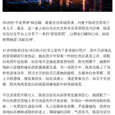
50岁的“不老男神”林志颖，家庭生活幸福美满，与妻子陈若仪育有三
名儿子。最近，这一家人前往马尔代夫和关岛享受阳光与沙滩，陈若
仪在社交平台上分享了一系列“度假美照”，让网友们瞬间心动，纷纷
称赞她是“冻龄女神”。
41岁的陈若仪在18日的小红书上发布了多张旅行照片，其中几张海边
的穿搭瞬间引发热议。她在照片中穿着一件粉红色比基尼上衣，搭配
白色荷叶边短裤，站在海天交接处摆姿势拍照，阳光照耀下，她那纤
细的小蛮腰和修长的双腿展露无遗。另一张照片中，陈若仪换上了淡
粉色连体泳衣，简洁大方的款式凸显她的曲线，头戴米白色草帽，背
上大框墨镜，微笑着回头，站在浅滩上，满是青春活力，却又不失优
雅，阳光海风营造出的画面就像电影中的美丽场景。
不仅泳装照片吸引人，陈若仪在街头的穿搭也极具匠心。她搭配了一
件白色蕾丝宽袖上衣与浅蓝色牛仔迷你裙，呈现出一种休闲清新的风
格，一头黑发扎成低马尾，头上别着粉色发圈，手提藤编包，悠然自
得地站在椰林成荫的街道上，脚踩编织凉鞋，气质非凡。陈若仪还分