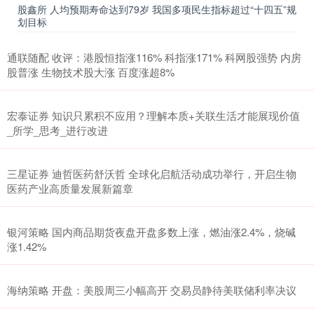
股鑫所 人均预期寿命达到79岁 我国多项民生指标超过“十四五”规
划目标
通联随配 收评：港股恒指涨116% 科指涨171% 科网股强势 内房
股普涨 生物技术股大涨 百度涨超8%
宏泰证券 知识只累积不应用？理解本质+关联生活才能展现价值
_所学_思考_进行改进
三星证券 迪哲医药舒沃哲 全球化启航活动成功举行，开启生物
医药产业高质量发展新篇章
银河策略 国内商品期货夜盘开盘多数上涨，燃油涨2.4%，烧碱
涨1.42%
海纳策略 开盘：美股周三小幅高开 交易员静待美联储利率决议