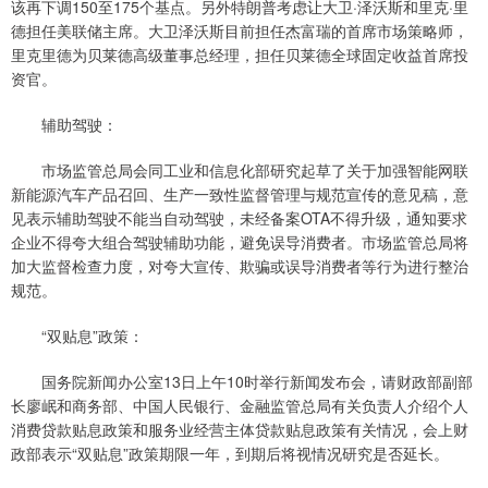
该再下调150至175个基点。另外特朗普考虑让大卫·泽沃斯和里克·里
德担任美联储主席。大卫泽沃斯目前担任杰富瑞的首席市场策略师，
里克里德为贝莱德高级董事总经理，担任贝莱德全球固定收益首席投
资官。
辅助驾驶：
市场监管总局会同工业和信息化部研究起草了关于加强智能网联
新能源汽车产品召回、生产一致性监督管理与规范宣传的意见稿，意
见表示辅助驾驶不能当自动驾驶，未经备案OTA不得升级，通知要求
企业不得夸大组合驾驶辅助功能，避免误导消费者。市场监管总局将
加大监督检查力度，对夸大宣传、欺骗或误导消费者等行为进行整治
规范。
“双贴息”政策：
国务院新闻办公室13日上午10时举行新闻发布会，请财政部副部
长廖岷和商务部、中国人民银行、金融监管总局有关负责人介绍个人
消费贷款贴息政策和服务业经营主体贷款贴息政策有关情况，会上财
政部表示“双贴息”政策期限一年，到期后将视情况研究是否延长。