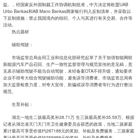
益。，经国家反外国制裁工作协调机制批准，中方决定将欧盟UAB
Urbo Bankas和AB Mano Bankas两家银行列入反制清单，并采取以
下反制措施：禁止我国境内的组织、个人与其进行有关交易、合作等
活动。
热点题材
辅助驾驶：
市场监管总局会同工业和信息化部研究起草了关于加强智能网联
新能源汽车产品召回、生产一致性监督管理与规范宣传的意见稿，意
见表示辅助驾驶不能当自动驾驶，未经备案OTA不得升级，通知要求
企业不得夸大组合驾驶辅助功能，避免误导消费者。市场监管总局将
加大监督检查力度，对夸大宣传、欺骗或误导消费者等行为进行整治
规范。
生育补贴：
湖北一地生二孩最高奖补28.71万 生三孩最高奖补35.59万。根据
记者从湖北省天门天门市卫生健康委员会获悉的政策，当地二孩家庭
累计最高可享受价值约287188元的奖励、补贴及免费服务，三孩家庭
累计最高可享受价值约355988元的奖励、补贴及免费服务。