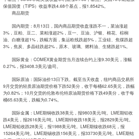
保值国债（TIPS）收益率跌4.68个基点，报1.8542%。
商品期货
国内期货：8月13日，国内商品期货收盘涨跌不一，菜油涨超
3%，豆粕、豆二、菜粕涨超2%，豆一、豆油、沪银、棉花、棕榈
油、白糖涨超1%，跌幅方面，集运欧线跌超5%，工业硅、焦煤跌超
3%，焦炭、多晶硅跌超2%，原木、玻璃、燃料油、生猪跌超1%。
国际黄金：COMEX黄金期货当月连续合约上涨9.30美元，涨幅
0.27%，报3408.3美元/盎司。
国际原油：国际油价13日下跌。截至当天收盘，纽约商品交易所
9月交货的轻质原油期货价格下跌52美分，收于每桶62.65美元，跌幅
为0.82%；10月交货的伦敦布伦特原油期货价格下跌49美分，收于每
桶65.63美元，跌幅为0.74%。
国际金属：LME期铜收跌38美元，报9803美元/吨。LME期铝收
跌4美元，报2616美元/吨。LME期锌收跌18美元，报2829美元/吨。
LME期铅收跌28美元，报1988美元/吨。LME期镍收跌68元，报
15264美元/吨。LME期锡收跌156美元，报33730美元/吨。LME期钴