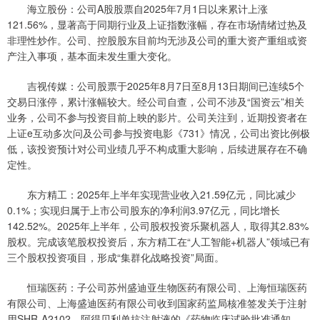
海立股份：公司A股股票自2025年7月1日以来累计上涨
121.56%，显著高于同期行业及上证指数涨幅，存在市场情绪过热及
非理性炒作。公司、控股股东目前均无涉及公司的重大资产重组或资
产注入事项，基本面未发生重大变化。
吉视传媒：公司股票于2025年8月7日至8月13日期间已连续5个
交易日涨停，累计涨幅较大。经公司自查，公司不涉及“国资云”相关
业务，公司不参与投资目前上映的影片。公司关注到，近期投资者在
上证e互动多次问及公司参与投资电影《731》情况，公司出资比例极
低，该投资预计对公司业绩几乎不构成重大影响，后续进展存在不确
定性。
东方精工：2025年上半年实现营业收入21.59亿元，同比减少
0.1%；实现归属于上市公司股东的净利润3.97亿元，同比增长
142.52%。2025年上半年，公司股权投资乐聚机器人，取得其2.83%
股权。完成该笔股权投资后，东方精工在“人工智能+机器人”领域已有
三个股权投资项目，形成“集群化战略投资”局面。
恒瑞医药：子公司苏州盛迪亚生物医药有限公司、上海恒瑞医药
有限公司、上海盛迪医药有限公司收到国家药监局核准签发关于注射
用SHR-A2102、阿得贝利单抗注射液的《药物临床试验批准通知