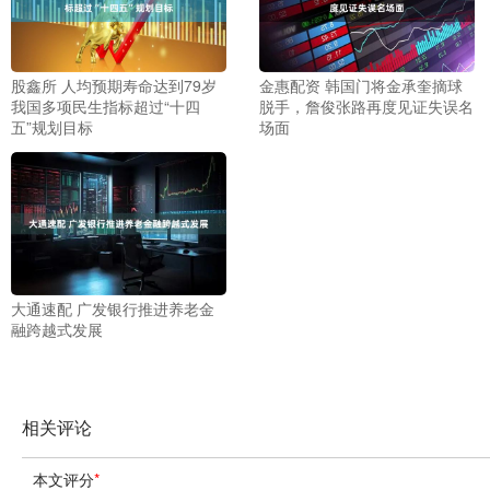
股鑫所 人均预期寿命达到79岁
金惠配资 韩国门将金承奎摘球
我国多项民生指标超过“十四
脱手，詹俊张路再度见证失误名
五”规划目标
场面
大通速配 广发银行推进养老金
融跨越式发展
相关评论
本文评分
*