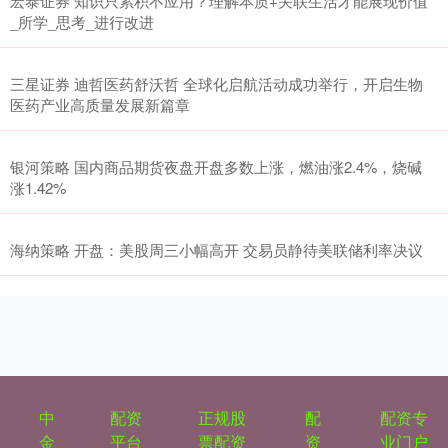
宏泰证券 知识只累积不应用？理解本质+关联生活才能展现价值
_所学_思考_进行改进
三星证券 迪哲医药舒沃哲 全球化启航活动成功举行，开启生物
医药产业高质量发展新篇章
银河策略 国内商品期货夜盘开盘多数上涨，燃油涨2.4%，烧碱
涨1.42%
海纳策略 开盘：美股周三小幅高开 交易员静待美联储利率决议
中
配资
正规股
配
配资专
金
平台
票配资
资
业门户