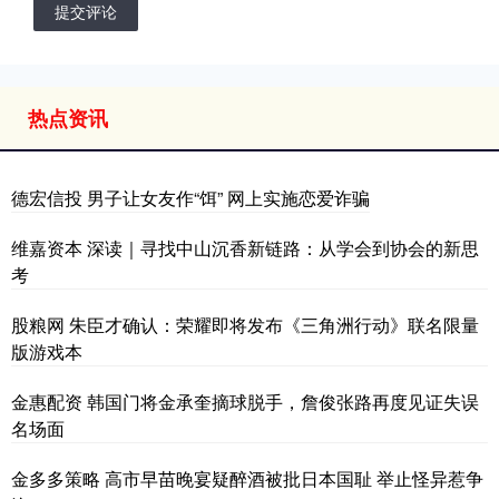
提交评论
热点资讯
德宏信投 男子让女友作“饵” 网上实施恋爱诈骗
维嘉资本 深读｜寻找中山沉香新链路：从学会到协会的新思
考
股粮网 朱臣才确认：荣耀即将发布《三角洲行动》联名限量
版游戏本
金惠配资 韩国门将金承奎摘球脱手，詹俊张路再度见证失误
名场面
金多多策略 高市早苗晚宴疑醉酒被批日本国耻 举止怪异惹争