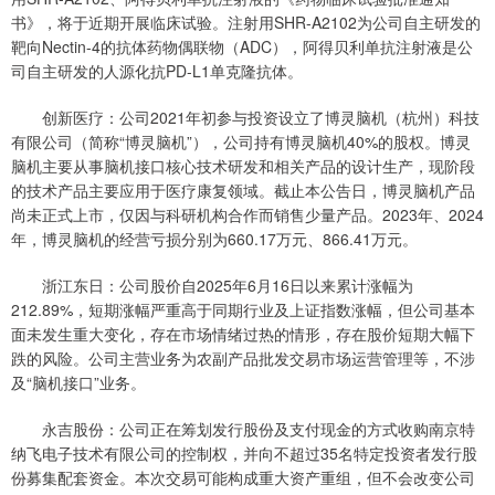
书》，将于近期开展临床试验。注射用SHR-A2102为公司自主研发的
靶向Nectin-4的抗体药物偶联物（ADC），阿得贝利单抗注射液是公
司自主研发的人源化抗PD-L1单克隆抗体。
创新医疗：公司2021年初参与投资设立了博灵脑机（杭州）科技
有限公司（简称“博灵脑机”），公司持有博灵脑机40%的股权。博灵
脑机主要从事脑机接口核心技术研发和相关产品的设计生产，现阶段
的技术产品主要应用于医疗康复领域。截止本公告日，博灵脑机产品
尚未正式上市，仅因与科研机构合作而销售少量产品。2023年、2024
年，博灵脑机的经营亏损分别为660.17万元、866.41万元。
浙江东日：公司股价自2025年6月16日以来累计涨幅为
212.89%，短期涨幅严重高于同期行业及上证指数涨幅，但公司基本
面未发生重大变化，存在市场情绪过热的情形，存在股价短期大幅下
跌的风险。公司主营业务为农副产品批发交易市场运营管理等，不涉
及“脑机接口”业务。
永吉股份：公司正在筹划发行股份及支付现金的方式收购南京特
纳飞电子技术有限公司的控制权，并向不超过35名特定投资者发行股
份募集配套资金。本次交易可能构成重大资产重组，但不会改变公司