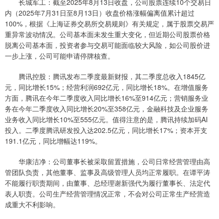
长城军工：截至2025年8月13日收盘，公司股票连续10个交易日
内（2025年7月31日至8月13日）收盘价格涨幅偏离值累计超过
100%，根据《上海证券交易所交易规则》有关规定，属于股票交易严
重异常波动情况。公司基本面未发生重大变化，但近期公司股票价格
脱离公司基本面，投资者参与交易可能面临较大风险，如公司股价进
一步上涨，公司可能申请停牌核查。
腾讯控股：腾讯发布二季度最新财报，其二季度总收入1845亿
元，同比增长15%；经营利润692亿元，同比增长18%。在增值服务
方面，腾讯在今年二季度收入同比增长16%至914亿元；营销服务业
务在今年二季度收入同比增长20%至358亿元，金融科技及企业服务
业务收入同比增长10%至555亿元。值得注意的是，腾讯持续加码AI
投入。二季度腾讯研发投入达202.5亿元，同比增长17%；资本开支
191.1亿元，同比增幅达119%。
华康洁净：公司董事长被采取留置措施，公司日常经营管理由高
管团队负责，其他董事、监事及高级管理人员均正常履职。在谭平涛
不能履行职责期间，由董事、总经理谢新强代为履行董事长、法定代
表人职责。公司生产经营管理情况正常，不会对公司正常生产经营造
成重大不利影响。