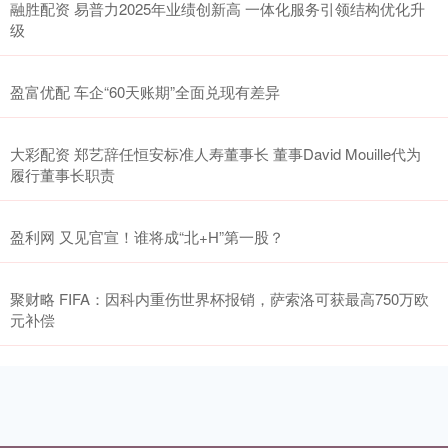
融胜配资 易普力2025年业绩创新高 一体化服务引领结构优化升
级
盈富优配 车企“60天账期”全面兑现有差异
大彩配资 郑艺辞任恒安标准人寿董事长 董事David Mouille代为
履行董事长职责
盈利网 又见官宣！谁将成“北+H”第一股？
聚财略 FIFA：因科内重伤世界杯报销，萨索洛可获最高750万欧
元补偿