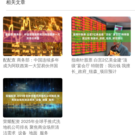
相关文章
配配查 商务部：中国连续多年
指南针股票 白宫2亿美金建“顶
成为阿联酋第一大贸易伙伴国
级”宴会厅 特朗普：我出钱 我擅
长_政府_纽森_项目预计
荣耀配资 2025年全球手推式洗
地机公司排名 聚焦商业场所清
洁需求_设备_地面_服务