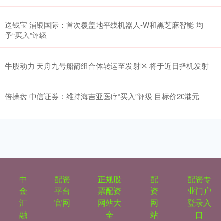
送钱宝 浦银国际：首次覆盖地平线机器人-W和黑芝麻智能 均
予“买入”评级
牛股动力 天舟九号船箭组合体转运至发射区 将于近日择机发射
倍操盘 中信证券：维持海吉亚医疗“买入”评级 目标价20港元
中
配资
正规股
配
配资专
金
平台
票配资
资
业门户
汇
官网
网站大
网
登录入
融
全
站
口