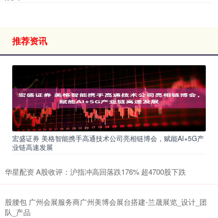
推荐资讯
宏盛证券 美格智能携手高通技术公司亮相链博会，赋能AI+5G产
业链高速发展
华星配资 A股收评：沪指冲高回落跌176% 超4700股下跌
股腰包 广州会展服务商广州美博会展台搭建-兰晟展览_设计_团
队_产品