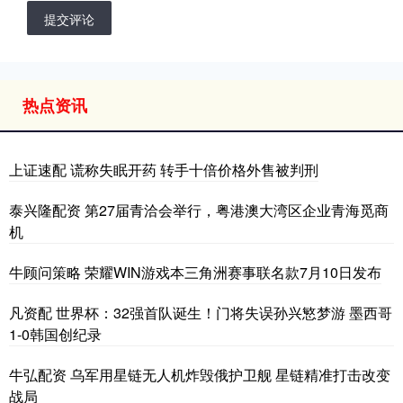
提交评论
热点资讯
上证速配 谎称失眠开药 转手十倍价格外售被判刑
泰兴隆配资 第27届青洽会举行，粤港澳大湾区企业青海觅商
机
牛顾问策略 荣耀WIN游戏本三角洲赛事联名款7月10日发布
凡资配 世界杯：32强首队诞生！门将失误孙兴慜梦游 墨西哥
1-0韩国创纪录
牛弘配资 乌军用星链无人机炸毁俄护卫舰 星链精准打击改变
战局