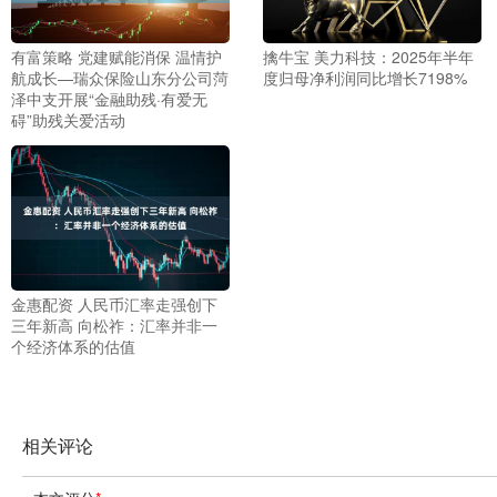
有富策略 党建赋能消保 温情护
擒牛宝 美力科技：2025年半年
航成长—瑞众保险山东分公司菏
度归母净利润同比增长7198%
泽中支开展“金融助残·有爱无
碍”助残关爱活动
金惠配资 人民币汇率走强创下
三年新高 向松祚：汇率并非一
个经济体系的估值
相关评论