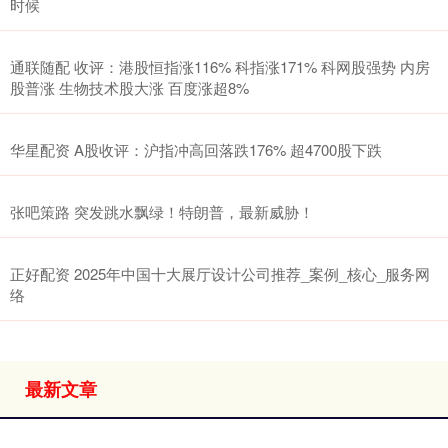
时候
通联随配 收评：港股恒指涨116% 科指涨171% 科网股强势 内房
股普涨 生物技术股大涨 百度涨超8%
华星配资 A股收评：沪指冲高回落跌176% 超4700股下跌
张吧策路 突发跳水飘绿！特朗普，最新威胁！
正好配资 2025年中国十大展厅设计公司推荐_案例_核心_服务网
络
最新文章