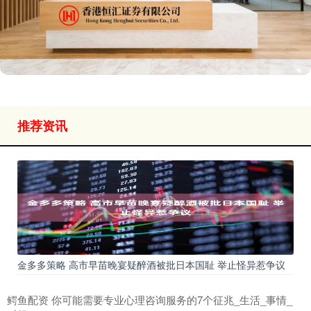
推荐资讯
金多多策略 高市早苗晚宴疑醉酒被批日本国耻 举止怪异惹争议
鳄鱼配资 你可能需要专业心理咨询服务的7个征兆_生活_事情_