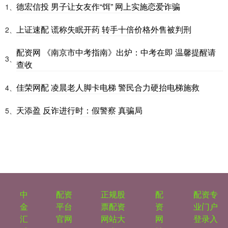
德宏信投 男子让女友作“饵” 网上实施恋爱诈骗
1、
上证速配 谎称失眠开药 转手十倍价格外售被判刑
2、
配资网 《南京市中考指南》出炉：中考在即 温馨提醒请
3、
查收
佳荣网配 凌晨老人脚卡电梯 警民合力硬抬电梯施救
4、
天添盈 反诈进行时：假警察 真骗局
5、
中
配资
正规股
配
配资专
金
平台
票配资
资
业门户
汇
官网
网站大
网
登录入