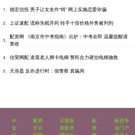
德宏信投 男子让女友作“饵” 网上实施恋爱诈骗
1、
上证速配 谎称失眠开药 转手十倍价格外售被判刑
2、
配资网 《南京市中考指南》出炉：中考在即 温馨提醒请
3、
查收
佳荣网配 凌晨老人脚卡电梯 警民合力硬抬电梯施救
4、
天添盈 反诈进行时：假警察 真骗局
5、
中
配资
正规股
配
配资专
金
平台
票配资
资
业门户
汇
官网
网站大
网
登录入