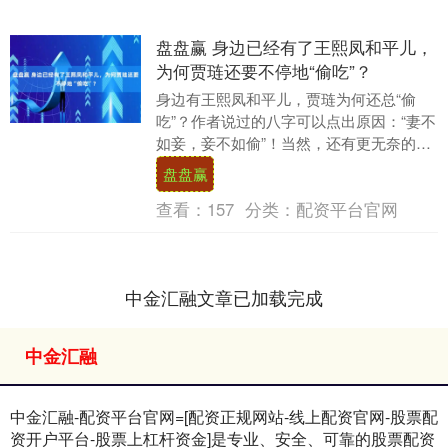
盘盘赢 身边已经有了王熙凤和平儿，
为何贾琏还要不停地“偷吃”？
身边有王熙凤和平儿，贾琏为何还总“偷
吃”？作者说过的八字可以点出原因：“妻不
如妾，妾不如偷”！当然，还有更无奈的原
因。 似乎是家风渊源，贾赦年近六十，身
盘盘赢
边仍旧姬....
查看：
157
分类：
配资平台官网
中金汇融文章已加载完成
中金汇融
中金汇融-配资平台官网=[配资正规网站-线上配资官网-股票配
资开户平台-股票上杠杆资金]是专业、安全、可靠的股票配资