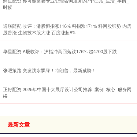
鳄鱼配资 你可能需要专业心理咨询服务的7个征兆_生活_事情_
时候
通联随配 收评：港股恒指涨116% 科指涨171% 科网股强势 内房
股普涨 生物技术股大涨 百度涨超8%
华星配资 A股收评：沪指冲高回落跌176% 超4700股下跌
张吧策路 突发跳水飘绿！特朗普，最新威胁！
正好配资 2025年中国十大展厅设计公司推荐_案例_核心_服务网
络
最新文章