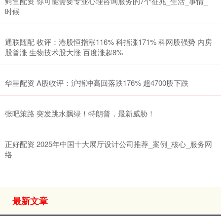
鳄鱼配资 你可能需要专业心理咨询服务的7个征兆_生活_事情_
时候
通联随配 收评：港股恒指涨116% 科指涨171% 科网股强势 内房
股普涨 生物技术股大涨 百度涨超8%
华星配资 A股收评：沪指冲高回落跌176% 超4700股下跌
张吧策路 突发跳水飘绿！特朗普，最新威胁！
正好配资 2025年中国十大展厅设计公司推荐_案例_核心_服务网
络
最新文章