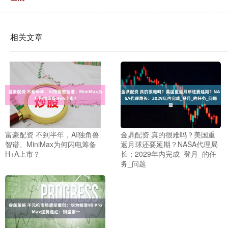
相关文章
富豪配资 不到半年，AI独角兽
金鼎配资 真的很难吗？美国重
智谱、MiniMax为何闪电筹备
返月球还要延期？NASA代理局
H+A上市？
长：2029年内完成_登月_的任
务_问题