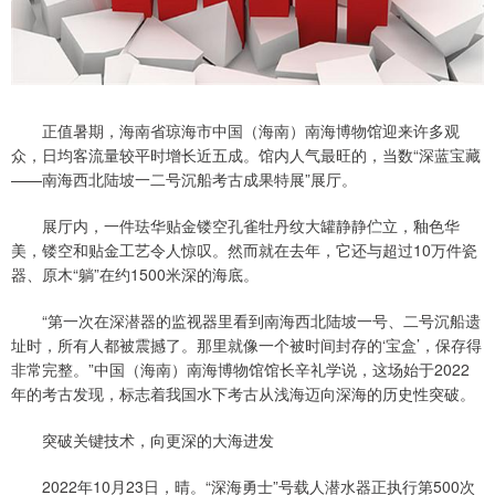
正值暑期，海南省琼海市中国（海南）南海博物馆迎来许多观
众，日均客流量较平时增长近五成。馆内人气最旺的，当数“深蓝宝藏
——南海西北陆坡一二号沉船考古成果特展”展厅。
展厅内，一件珐华贴金镂空孔雀牡丹纹大罐静静伫立，釉色华
美，镂空和贴金工艺令人惊叹。然而就在去年，它还与超过10万件瓷
器、原木“躺”在约1500米深的海底。
“第一次在深潜器的监视器里看到南海西北陆坡一号、二号沉船遗
址时，所有人都被震撼了。那里就像一个被时间封存的‘宝盒’，保存得
非常完整。”中国（海南）南海博物馆馆长辛礼学说，这场始于2022
年的考古发现，标志着我国水下考古从浅海迈向深海的历史性突破。
突破关键技术，向更深的大海进发
2022年10月23日，晴。“深海勇士”号载人潜水器正执行第500次