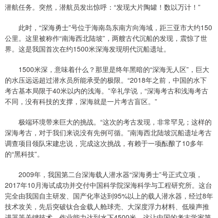
潜航任务。突然，潜航员发出惊呼：“发现大片陶罐！数以万计！”
此时，“深海勇士”号位于海南岛东南方向海域，距三亚市大约150
公里。这里被称作“南海西北陆坡”，两艘古代沉船的发现，震惊了世
界。这是我国首次在约1500米深海发现明代沉船遗址。
1500米深，意味着什么？那里是终年黑暗的“深海无人区”，巨大
的水压远远超过潜水员所能承受的极限。“2018年之前，中国的水下
考古基本局限于40米以内的浅海。”辛礼学说，“深海考古和浅海考古
不同，没有科技的支撑，深海就是一片考古盲区。”
极端环境带来巨大的挑战。“这次的考古发现，非常罕见；这样的
深海考古，对于我们来说没有先例可循。”南海西北陆坡沉船遗址考古
调查项目领队宋建忠说，完成这次挑战，有赖于一项酝酿了10多年
的“黑科技”。
2009年，我国第二台深海载人潜水器“深海勇士”号正式立项，
2017年10月海试成功并交付中国科学院深海科学与工程研究所。这台
完全由我国自主研发、国产化率达到95%以上的载人潜水器，经过8年
技术攻关，先后突破钛合金载人舱球壳、大深度浮力材料、低噪声推
进器等关键技术，作业能力达到水下4500米。这让中国的考古学家第