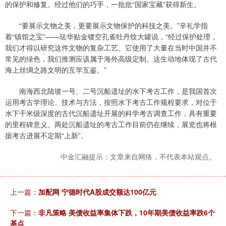
的保护和修复。经过他们的巧手，一批批“国家宝藏”获得新生。
“要展示文物之美，更要展示文物保护的科技之美。”辛礼学指
着“镇馆之宝”——珐华贴金镂空孔雀牡丹纹大罐说，“经过保护处理，
我们才得以研究这件文物的复杂工艺。它使用了大量在当时中国并不
常见的绿色，我们推测应该属于海外高级定制。这生动地体现了古代
海上丝绸之路文明的互学互鉴。”
南海西北陆坡一号、二号沉船遗址的水下考古工作，是我国首次
运用考古学理论、技术与方法，按照水下考古工作规程要求，对位于
水下千米级深度的古代沉船遗址开展的科学考古调查工作，具有重要
的里程碑意义。两处沉船遗址的考古工作目前仍在继续，展览也将根
据考古进展不定期“上新”。
中金汇融提示：文章来自网络，不代表本站观点。
上一篇：
加配网 宁德时代A股成交额达100亿元
下一篇：
非凡策略 美债收益率集体下跌，10年期美债收益率跌6个
基点