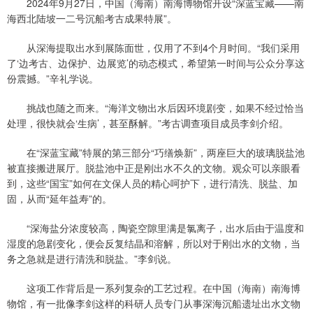
2024年9月27日，中国（海南）南海博物馆开设“深蓝宝藏——南
海西北陆坡一二号沉船考古成果特展”。
从深海提取出水到展陈面世，仅用了不到4个月时间。“我们采用
了‘边考古、边保护、边展览’的动态模式，希望第一时间与公众分享这
份震撼。”辛礼学说。
挑战也随之而来。“海洋文物出水后因环境剧变，如果不经过恰当
处理，很快就会‘生病’，甚至酥解。”考古调查项目成员李剑介绍。
在“深蓝宝藏”特展的第三部分“巧缮焕新”，两座巨大的玻璃脱盐池
被直接搬进展厅。脱盐池中正是刚出水不久的文物。观众可以亲眼看
到，这些“国宝”如何在文保人员的精心呵护下，进行清洗、脱盐、加
固，从而“延年益寿”的。
“深海盐分浓度较高，陶瓷空隙里满是氯离子，出水后由于温度和
湿度的急剧变化，便会反复结晶和溶解，所以对于刚出水的文物，当
务之急就是进行清洗和脱盐。”李剑说。
这项工作背后是一系列复杂的工艺过程。在中国（海南）南海博
物馆，有一批像李剑这样的科研人员专门从事深海沉船遗址出水文物