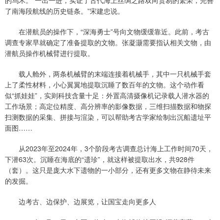
了南海段航线的历史链条。”宋建忠说。
在潜航员的操作下，“深海勇士”号向文物缓缓靠近。此前，考古
调查专家早就确定了准备提取的文物。张凝灏需要指认相关文物，由
潜航员操作机械臂进行提取。
载人舱外，两条机械臂的末端连接着机械手，其中一只机械手套
上了柔性材料，小心翼翼地提取沉睡了数百年的文物。这个动作看
似“抓娃娃”，实则科技含量十足：外置高清摄像机记录载人潜水器的
工作场景；高定位精度、高分辨率的影像数据，三维扫描数据和物探
扫测数据的采集、拼接与渲染，可以帮助考古学家绘制出沉船遗址平
面图……
从2023年至2024年，3个阶段考古调查总计海上工作时间70天，
下潜63次。沉睡在海底的“遗珍”，就这样被提取出水，共928件
（套）。这只是庞大水下遗物的一小部分，还有更多文物在静待未来
的发掘。
边考古、边保护、边展览，让国宝走向更多人