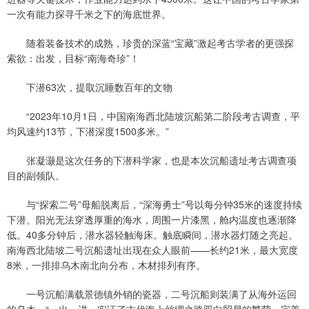
一次有能力探寻千米之下的海底世界。
随着装备技术的成熟，珍贵的深蓝“宝藏”激起考古学者的更强探
索欲：出发，目标“南海奇珍”！
下潜63次，提取沉睡数百年的文物
“2023年10月1日，中国南海西北陆坡沉船第二阶段考古调查，平
均风速约13节，下潜深度1500多米。”
张凝灏是这次任务的下潜科学家，也是本次沉船遗址考古调查项
目的副领队。
与“探索二号”母船脱离后，“深海勇士”号以每分钟35米的速度持续
下潜。阳光无法穿透厚重的海水，周围一片漆黑，舱内温度也逐渐降
低。40多分钟后，潜水器轻触海床。触底瞬间，潜水器灯随之亮起。
南海西北陆坡二号沉船遗址出现在众人眼前——长约21米，最大宽度
8米，一排排乌木南北向分布，木材排列有序。
一号沉船满载景德镇外销的瓷器，二号沉船则装满了从海外运回
的乌木。“一出一进，实证了古代海上丝绸之路双向贸易的繁荣，完善