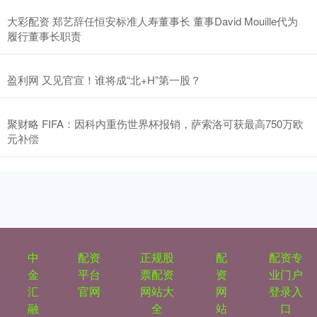
大彩配资 郑艺辞任恒安标准人寿董事长 董事David Mouille代为
履行董事长职责
盈利网 又见官宣！谁将成“北+H”第一股？
聚财略 FIFA：因科内重伤世界杯报销，萨索洛可获最高750万欧
元补偿
中
配资
正规股
配
配资专
金
平台
票配资
资
业门户
汇
官网
网站大
网
登录入
融
全
站
口