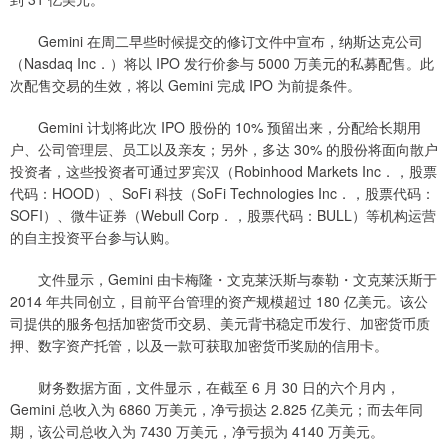
Gemini 在周二早些时候提交的修订文件中宣布，纳斯达克公司
（Nasdaq Inc．）将以 IPO 发行价参与 5000 万美元的私募配售。此
次配售交易的生效，将以 Gemini 完成 IPO 为前提条件。
Gemini 计划将此次 IPO 股份的 10% 预留出来，分配给长期用
户、公司管理层、员工以及亲友；另外，多达 30% 的股份将面向散户
投资者，这些投资者可通过罗宾汉（Robinhood Markets Inc．，股票
代码：HOOD）、SoFi 科技（SoFi Technologies Inc．，股票代码：
SOFI）、微牛证券（Webull Corp．，股票代码：BULL）等机构运营
的自主投资平台参与认购。
文件显示，Gemini 由卡梅隆・文克莱沃斯与泰勒・文克莱沃斯于
2014 年共同创立，目前平台管理的资产规模超过 180 亿美元。该公
司提供的服务包括加密货币交易、美元背书稳定币发行、加密货币质
押、数字资产托管，以及一款可获取加密货币奖励的信用卡。
财务数据方面，文件显示，在截至 6 月 30 日的六个月内，
Gemini 总收入为 6860 万美元，净亏损达 2.825 亿美元；而去年同
期，该公司总收入为 7430 万美元，净亏损为 4140 万美元。